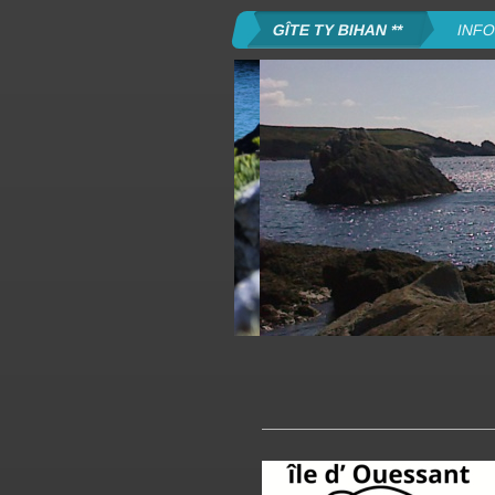
GÎTE TY BIHAN **
INFO